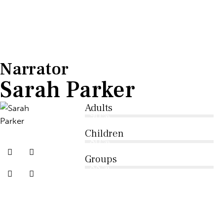
Narrator
Sarah Parker
Adults
90%
Children
80%
Groups
88%